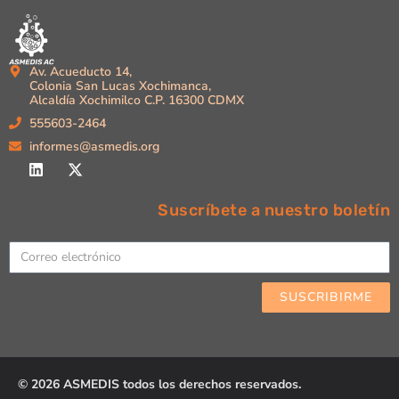
Av. Acueducto 14,
Colonia San Lucas Xochimanca,
Alcaldía Xochimilco C.P. 16300 CDMX
555603-2464
informes@asmedis.org
Suscríbete a nuestro boletín
Email
SUSCRIBIRME
© 2026 ASMEDIS todos los derechos reservados.