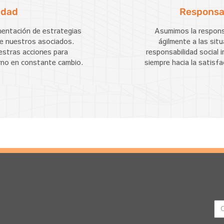
idad
Responsab
mentación de estrategias
Asumimos la respons
de nuestros asociados.
ágilmente a las sit
stras acciones para
responsabilidad social 
rno en constante cambio.
siempre hacia la satisf
Email