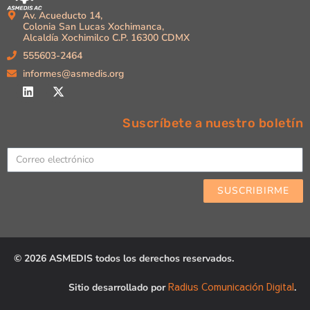
Av. Acueducto 14,
Colonia San Lucas Xochimanca,
Alcaldía Xochimilco C.P. 16300 CDMX
555603-2464
informes@asmedis.org
Suscríbete a nuestro boletín
Email
SUSCRIBIRME
© 2026 ASMEDIS todos los derechos reservados.
Radius Comunicación Digital
Sitio desarrollado por
.