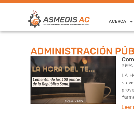
ACERCA
ADMINISTRACIÓN PÚB
Come
8 julio
LA HO
su vi
prove
farma
Leer 