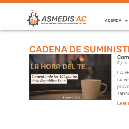
ACERCA
CADENA DE SUMINIST
Come
8 julio
LA HO
su vi
prove
farma
Leer 