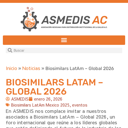
Inicio
Noticias
»
»
Biosimilars LatAm – Global 2026
BIOSIMILARS LATAM –
GLOBAL 2026
ASMEDIS
enero 26, 2026
Biosimilars LatAm Mexico 2025
,
eventos
En ASMEDIS nos complace invitar a nuestros
asociados a Biosimilars LatAm – Global 2026, un
foro internacional que reúne a los líderes globales
que están definiendo el futuro de la industria de los