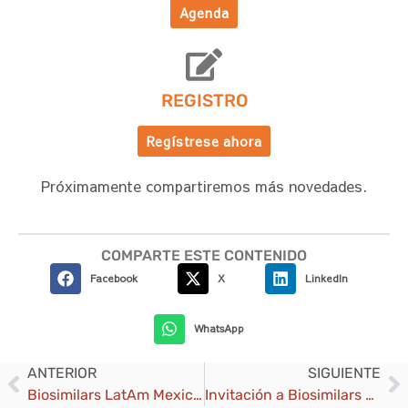
Agenda
REGISTRO
Regístrese ahora
Próximamente compartiremos más novedades.
COMPARTE ESTE CONTENIDO
Facebook
X
LinkedIn
WhatsApp
ANTERIOR
SIGUIENTE
Biosimilars LatAm Mexico 2025
Invitación a Biosimilars LatAm – Global 2026 | Descuento Exclusivo para afliados