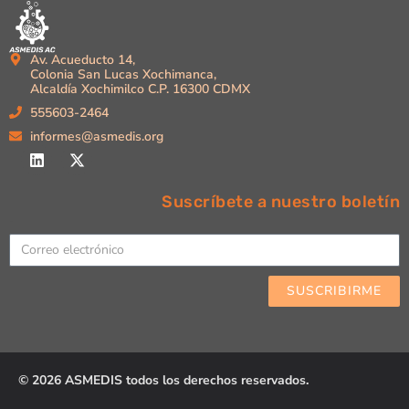
Av. Acueducto 14,
Colonia San Lucas Xochimanca,
Alcaldía Xochimilco C.P. 16300 CDMX
555603-2464
informes@asmedis.org
Suscríbete a nuestro boletín
Email
SUSCRIBIRME
© 2026 ASMEDIS todos los derechos reservados.