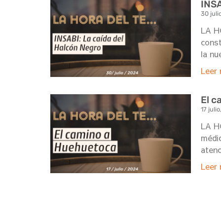
INSA
30 juli
LA HO
const
la nu
Leer 
El c
17 juli
LA H
médic
atenc
Leer 