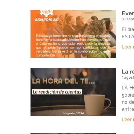
Even
18 sep
El d
ESTA
Leer 
La r
1 agos
LA HO
gobie
no de
enfre
Leer 