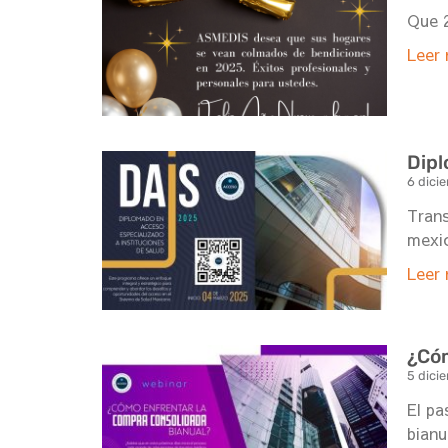
Que 2
Leer 
Dipl
6 dici
Trans
mexic
Leer 
¿Cóm
5 dici
El pa
bianu