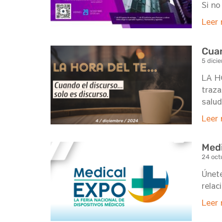
Si no
Leer 
Cuan
5 dici
LA HO
traza
salud
Leer 
Medi
24 oct
Únete
relac
Leer 