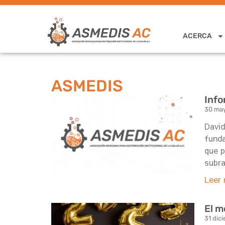
ACERCA
ASMEDIS
Info
30 ma
David
funda
que p
subr
Leer 
El m
31 dic